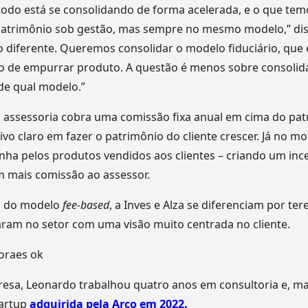
do está se consolidando de forma acelerada, e o que temo
atrimônio sob gestão, mas sempre no mesmo modelo,” dis
 diferente. Queremos consolidar o modelo fiduciário, que
lo de empurrar produto. A questão é menos sobre consolid
de qual modelo.”
a assessoria cobra uma comissão fixa anual em cima do patr
vo claro em fazer o patrimônio do cliente crescer. Já no mo
anha pelos produtos vendidos aos clientes – criando um inc
 mais comissão ao assessor.
m do modelo
fee-based
, a Inves e Alza se diferenciam por t
ram no setor com uma visão muito centrada no cliente.
esa, Leonardo trabalhou quatro anos em consultoria e, ma
tartup
adquirida pela Arco em 2022.