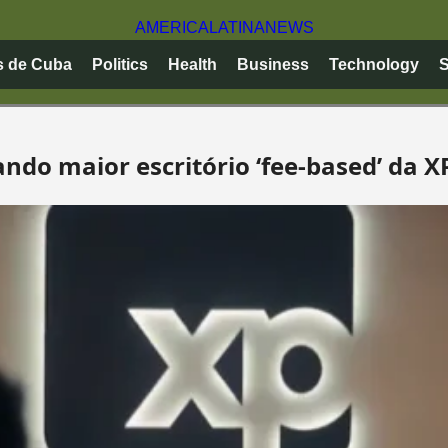
AMERICA
LATINA
NEWS
s de Cuba
Politics
Health
Business
Technology
S
ando maior escritório ‘fee-based’ da X