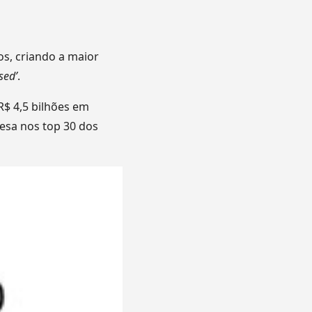
os, criando a maior
sed’
.
R$ 4,5 bilhões em
resa nos top 30 dos