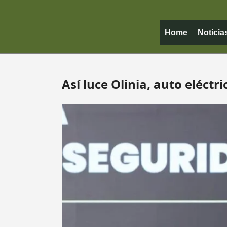
Home
Noticia
Así luce Olinia, auto eléctr