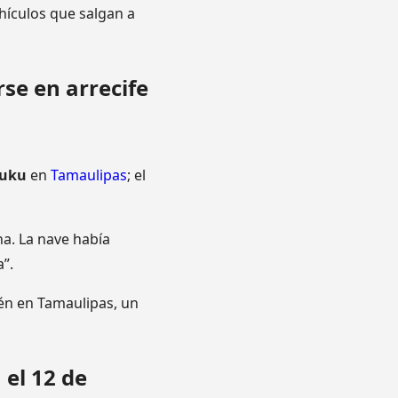
ículos que salgan a
se en arrecife
juku
en
Tamaulipas
; el
na. La nave había
”.
én en Tamaulipas, un
el 12 de