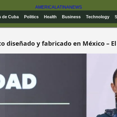
AMERICA
LATINA
NEWS
s de Cuba
Politics
Health
Business
Technology
S
ico diseñado y fabricado en México – E