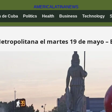
AMERICA
LATINA
NEWS
s de Cuba
Politics
Health
Business
Technology
S
etropolitana el martes 19 de mayo – E