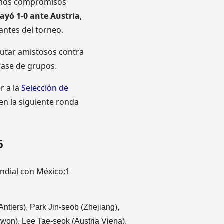
ltimos compromisos
cayó 1-0 ante Austria
,
antes del torneo.
sputar amistosos contra
 fase de grupos.
r a la
Selección de
en la siguiente ronda
6
undial con México:1
lers), Park Jin-seob (Zhejiang),
won), Lee Tae-seok (Austria Viena),