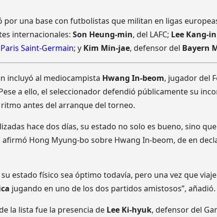
or una base con futbolistas que militan en ligas europea
tes internacionales:
Son Heung-min
, del LAFC;
Lee Kang-in
 Paris Saint-Germain
; y
Kim Min-jae
, defensor del
Bayern 
én incluyó al mediocampista
Hwang In-beom
, jugador del 
. Pese a ello, el seleccionador defendió públicamente su inc
 ritmo antes del arranque del torneo.
izadas hace dos días, su estado no solo es bueno, sino que
, afirmó Hong Myung-bo sobre Hwang In-beom, de en decl
su estado físico sea óptimo todavía, pero una vez que viaj
ica
jugando en uno de los dos partidos amistosos”, añadió.
e la lista fue la presencia de
Lee Ki-hyuk
, defensor del G