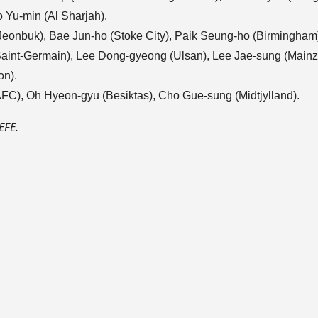
 Yu-min (Al Sharjah).
Jeonbuk), Bae Jun-ho (Stoke City), Paik Seung-ho (Birmingham)
Saint-Germain), Lee Dong-gyeong (Ulsan), Lee Jae-sung (Main
n).
C), Oh Hyeon-gyu (Besiktas), Cho Gue-sung (Midtjylland).
EFE.