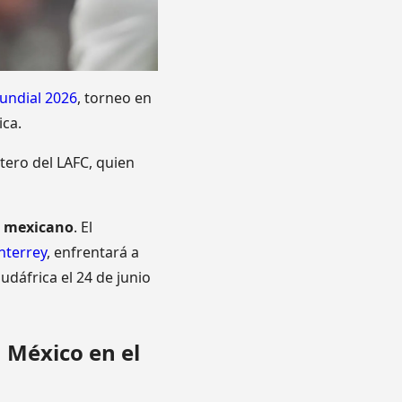
Mundial 2026
, torneo en
ica.
ntero del LAFC, quien
o mexicano
. El
nterrey
, enfrentará a
udáfrica el 24 de junio
 México en el