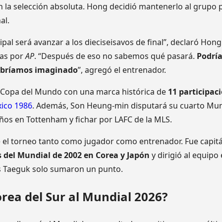
 la selección absoluta. Hong decidió mantenerlo al grupo 
al.
ipal será avanzar a los dieciseisavos de final”, declaró Ho
das por
AP
. “Después de eso no sabemos qué pasará.
Podría
habríamos imaginado
”, agregó el entrenador.
la Copa del Mundo con una marca histórica de
11 participac
ico 1986
. Además, Son Heung-min disputará su cuarto Mun
años en Tottenham y fichar por LAFC de la MLS.
 el torneo tanto como jugador como entrenador. Fue capitá
s del Mundial de 2002 en Corea y Japón
y dirigió al equipo 
s Taeguk solo sumaron un punto.
rea del Sur al Mundial 2026?