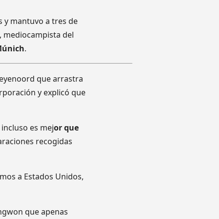
s y mantuvo a tres de
, mediocampista del
Múnich
.
Feyenoord que arrastra
orporación y explicó que
 incluso es mej
or que
araciones recogidas
emos a Estados Unidos,
angwon que apenas