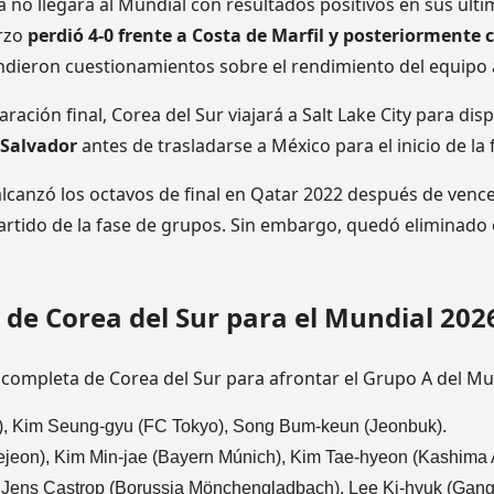
a no llegará al Mundial con resultados positivos en sus ú
arzo
perdió 4-0 frente a Costa de Marfil y posteriormente 
dieron cuestionamientos sobre el rendimiento del equipo 
ación final, Corea del Sur viajará a Salt Lake City para di
 Salvador
antes de trasladarse a México para el inicio de la
alcanzó los octavos de final en Qatar 2022 después de vence
artido de la fase de grupos. Sin embargo, quedó eliminado 
 de Corea del Sur para el Mundial 202
a completa de Corea del Sur para afrontar el Grupo A del M
, Kim Seung-gyu (FC Tokyo), Song Bum-keun (Jeonbuk).
on), Kim Min-jae (Bayern Múnich), Kim Tae-hyeon (Kashima Ant
, Jens Castrop (Borussia Mönchengladbach), Lee Ki-hyuk (Gang