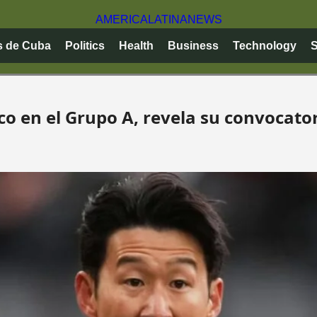
AMERICA
LATINA
NEWS
s de Cuba
Politics
Health
Business
Technology
S
ico en el Grupo A, revela su convocator