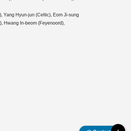
, Yang Hyun-jun (Celtic), Eom Ji-sung
z), Hwang In-beom (Feyenoord),
↑