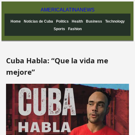
AMERICA
LATINA
NEWS
Home
Noticias de Cuba
Politics
Health
Business
Technology
Sports
Fashion
Cuba Habla: “Que la vida me
mejore”