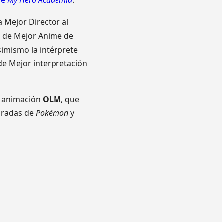
de
My Hero Academia
.
 Mejor Director al
a de Mejor Anime de
imismo la intérprete
 de Mejor interpretación
e animación
OLM
, que
oradas de
Pokémon
y