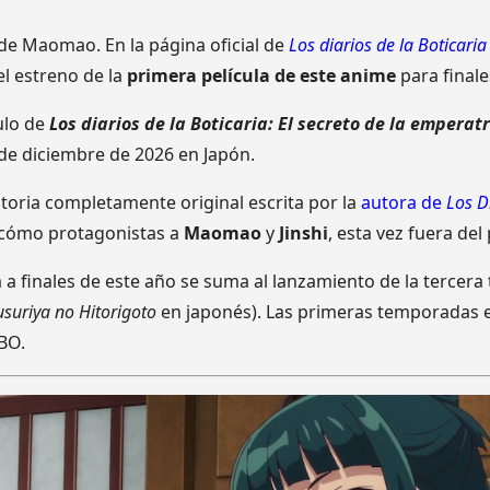
de Maomao. En la página oficial de
Los diarios de la Boticari
l estreno de la
primera película de este anime
para finale
tulo de
Los diarios de la Boticaria: El secreto de la emperatr
 de diciembre de 2026 en Japón.
storia completamente original escrita por la
autora de
Los D
á cómo protagonistas a
Maomao
y
Jinshi
, esta vez fuera del
la a finales de este año se suma al lanzamiento de la terce
usuriya no Hitorigoto
en japonés). Las primeras temporadas e
HBO.