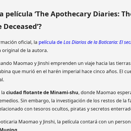
a película ‘The Apothecary Diaries: Th
e Deceased’?
mación oficial, la
película de
Los Diarios de la Boticaria: El se
a original de la autora.
uando Maomao y Jinshi emprenden un viaje hacia las tierras
ubina que murió en el harén imperial hace cinco años. El cu
l.
 la
ciudad flotante de Minami-shu
, donde Maomao espera
emedios. Sin embargo, la investigación de los restos de la f
elacionado con tesoros ocultos, piratas y secretos enterrad
oticaria Maomao y Jinshi, la película contará con un person
Muqing
.