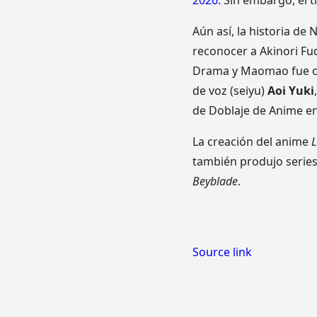
2026
. Sin embargo, el t
Aún así, la historia d
reconocer a Akinori F
Drama y Maomao fue co
de voz (seiyu)
Aoi Yuki
de Doblaje de Anime en
La creación del anime
L
también produjo seri
Beyblade
.
Source link