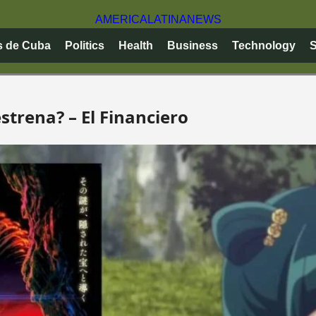
AMERICA
LATINA
NEWS
s de Cuba
Politics
Health
Business
Technology
S
strena? – El Financiero