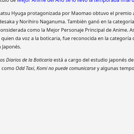
ítulo de
Mejor Anime del Año se lo llevó la temporada final 
e Natsu Hyuga protagonizada por Maomao obtuvo el premio a
udesaka y Norihiro Naganuma. También ganó en la categorí
nsiderada como la Mejor Personaje Principal de Anime. As
, quien da voz a la boticaria, fue reconocida en la categoría
 Japonés.
os Diarios de la Boticaria
está a cargo del estudio japonés d
es como
Odd Taxi
,
Komi no puede comunicarse
y algunas temp