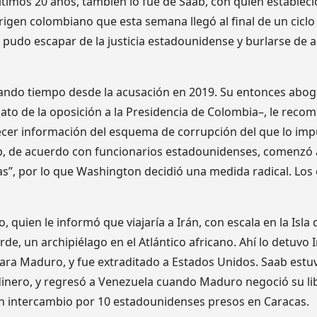
ltimos 20 años, también lo fue de Saab, con quien establec
igen colombiano que esta semana llegó al final de un ciclo 
pudo escapar de la justicia estadounidense y burlarse de 
ando tiempo desde la acusación en 2019. Su entonces abog
dato de la oposición a la Presidencia de Colombia–, le reco
cer información del esquema de corrupción del que lo imp
ab, de acuerdo con funcionarios estadounidenses, comenzó a
gas”, por lo que Washington decidió una medida radical. Lo
to, quien le informó que viajaría a Irán, con escala en la Isla
e, un archipiélago en el Atlántico africano. Ahí lo detuvo I
 para Maduro, y fue extraditado a Estados Unidos. Saab estu
inero, y regresó a Venezuela cuando Maduro negoció su lib
en intercambio por 10 estadounidenses presos en Caracas.