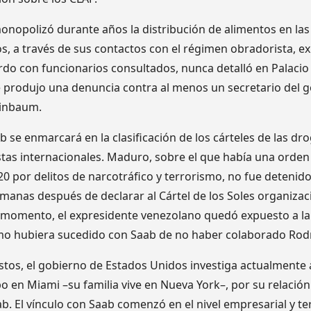
onopolizó durante años la distribución de alimentos en las
os, a través de sus contactos con el régimen obradorista, e
do con funcionarios consultados, nunca detalló en Palacio 
ue produjo una denuncia contra al menos un secretario del g
einbaum.
 se enmarcará en la clasificación de los cárteles de las d
stas internacionales. Maduro, sobre el que había una orden
0 por delitos de narcotráfico y terrorismo, no fue detenido
manas después de declarar al Cártel de los Soles organizaci
 momento, el expresidente venezolano quedó expuesto a la ju
mo hubiera sucedido con Saab de no haber colaborado Rodr
tos, el gobierno de Estados Unidos investiga actualmente 
o en Miami –su familia vive en Nueva York–, por su relació
b. El vínculo con Saab comenzó en el nivel empresarial y t