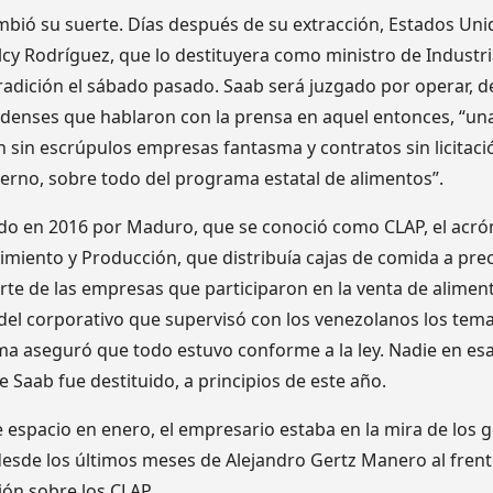
bió su suerte. Días después de su extracción, Estados Unid
lcy Rodríguez, que lo destituyera como ministro de Industria
adición el sábado pasado. Saab será juzgado por operar, 
denses que hablaron con la prensa en aquel entonces, “un
 sin escrúpulos empresas fantasma y contratos sin licitaci
ierno, sobre todo del programa estatal de alimentos”.
do en 2016 por Maduro, que se conoció como CLAP, el acr
imiento y Producción, que distribuía cajas de comida a prec
te de las empresas que participaron en la venta de alime
 del corporativo que supervisó con los venezolanos los tema
ma aseguró que todo estuvo conforme a la ley. Nadie en esa
e Saab fue destituido, a principios de este año.
 espacio en enero, el empresario estaba en la mira de los 
esde los últimos meses de Alejandro Gertz Manero al frente 
ión sobre los CLAP.