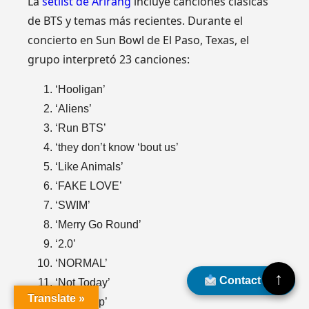
La
setlist de Arirang
incluye canciones clásicas
de BTS y temas más recientes. Durante el
concierto en Sun Bowl de El Paso, Texas, el
grupo interpretó 23 canciones:
‘Hooligan’
‘Aliens’
‘Run BTS’
‘they don’t know ‘bout us’
‘Like Animals’
‘FAKE LOVE’
‘SWIM’
‘Merry Go Round’
‘2.0’
‘NORMAL’
↑
Contact Us
‘Not Today’
Translate »
‘MIC Drop’