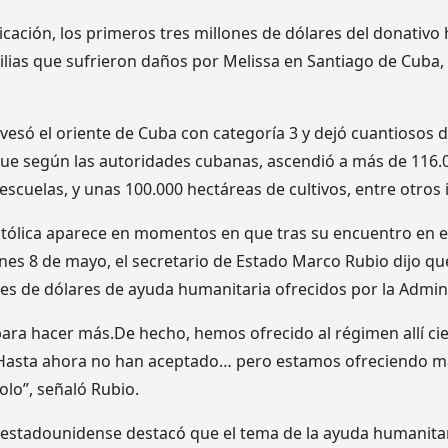
icación, los primeros tres millones de dólares del donativ
milias que sufrieron daños por Melissa en Santiago de Cuba
vesó el oriente de Cuba con categoría 3 y dejó cuantiosos 
 que según las autoridades cubanas, ascendió a más de 116.
scuelas, y unas 100.000 hectáreas de cultivos, entre otros
atólica aparece en momentos en que tras su encuentro en e
rnes 8 de mayo, el secretario de Estado Marco Rubio dijo q
es de dólares de ayuda humanitaria ofrecidos por la Admin
ra hacer más.De hecho, hemos ofrecido al régimen allí cie
Hasta ahora no han aceptado… pero estamos ofreciendo más
olo”, señaló Rubio.
ia estadounidense destacó que el tema de la ayuda humanitar