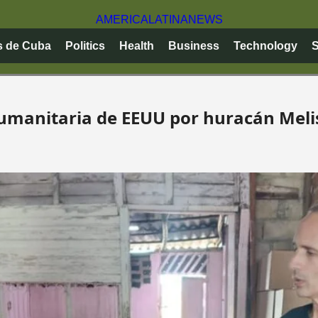
AMERICA
LATINA
NEWS
s de Cuba
Politics
Health
Business
Technology
S
humanitaria de EEUU por huracán Meli