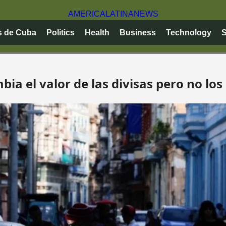
AMERICA
LATINA
NEWS
s de Cuba
Politics
Health
Business
Technology
S
a el valor de las divisas pero no los