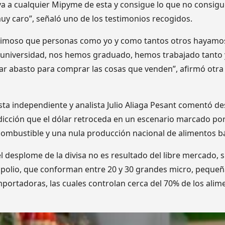
a a cualquier Mipyme de esta y consigue lo que no consigue
uy caro”, señaló uno de los testimonios recogidos.
timoso que personas como yo y como tantos otros hayamos
 universidad, nos hemos graduado, hemos trabajado tanto
ar abasto para comprar las cosas que venden”, afirmó otra
dista independiente y analista Julio Aliaga Pesant comentó 
icción que el dólar retroceda en un escenario marcado po
ombustible y una nula producción nacional de alimentos bá
 el desplome de la divisa no es resultado del libre mercado,
opolio, que conforman entre 20 y 30 grandes micro, peque
ortadoras, las cuales controlan cerca del 70% de los alim