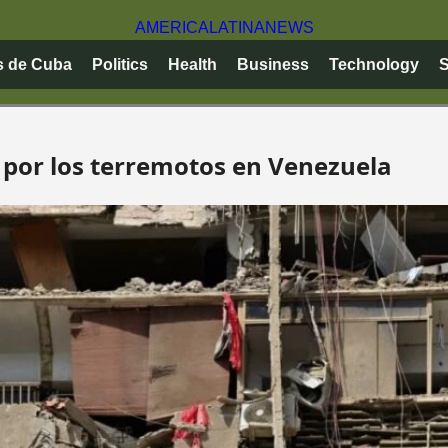
AMERICA
LATINA
NEWS
s de Cuba
Politics
Health
Business
Technology
S
s por los terremotos en Venezuela