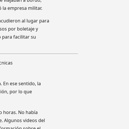
e viajaban a bordo,
la empresa militar.
 acudieron al lugar para
sos por boletaje y
para facilitar su
cnicas
a. En ese sentido, la
ión, por lo que
o horas. No había
e. Algunos videos del
nformación sobre el