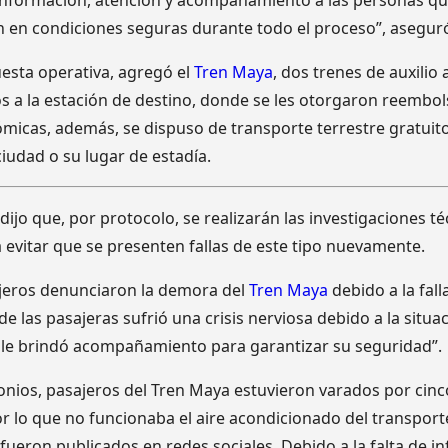
información, atención y acompañamiento a las personas qu
en condiciones seguras durante todo el proceso”, aseguró 
esta operativa, agregó el
Tren Maya
, dos trenes de auxilio
os a la estación de destino, donde se les otorgaron reembol
cas, además, se dispuso de transporte terrestre gratuito 
ciudad o su lugar de estadía.
dijo que, por protocolo, se realizarán las investigaciones té
 evitar que se presenten fallas de este tipo nuevamente.
ajeros denunciaron la demora del
Tren Maya
debido a la fall
e las pasajeras sufrió una crisis nerviosa debido a la situac
 le brindó acompañamiento para garantizar su seguridad”.
nios, pasajeros del Tren Maya estuvieron varados por cinc
or lo que no funcionaba el aire acondicionado del transport
 fueron publicados en redes sociales. Debido a la falta de i