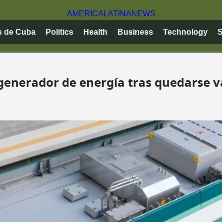
AMERICA
LATINA
NEWS
s de Cuba
Politics
Health
Business
Technology
S
 generador de energía tras quedarse 