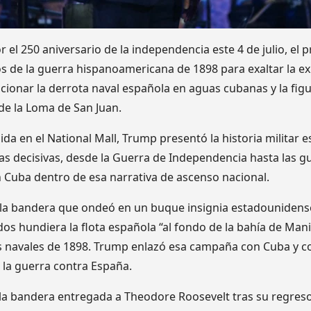
 el 250 aniversario de la independencia este 4 de julio, el
s de la guerra hispanoamericana de 1898 para exaltar la ex
cionar la derrota naval española en aguas cubanas y la fi
 de la Loma de San Juan.
ida en el National Mall, Trump presentó la historia milita
as decisivas, desde la Guerra de Independencia hasta las gue
 Cuba dentro de esa narrativa de ascenso nacional.
 la bandera que ondeó en un buque insignia estadounidens
s hundiera la flota española “al fondo de la bahía de Manil
as navales de 1898. Trump enlazó esa campaña con Cuba y c
e la guerra contra España.
la bandera entregada a Theodore Roosevelt tras su regres