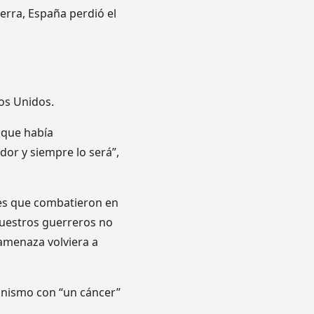
uerra, España perdió el
os Unidos.
 que había
or y siempre lo será”,
ses que combatieron en
nuestros guerreros no
amenaza volviera a
unismo con “un cáncer”