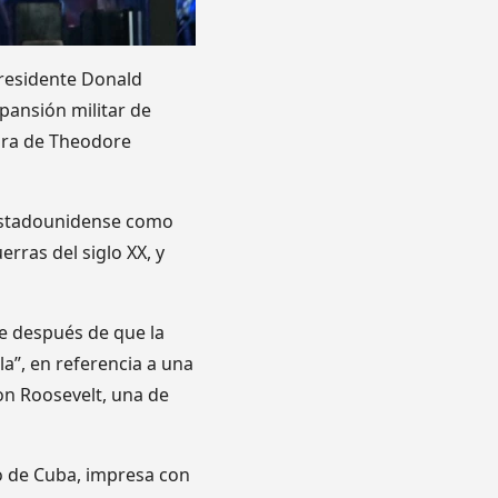
 presidente Donald
pansión militar de
gura de Theodore
r estadounidense como
rras del siglo XX, y
e después de que la
a”, en referencia a una
on Roosevelt, una de
o de Cuba, impresa con