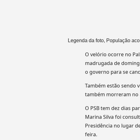
Legenda da foto,
População aco
O velório ocorre no P
madrugada de domingo.
o governo para se cand
Também estão sendo vel
também morreram no a
O PSB tem dez dias par
Marina Silva foi consul
Presidência no lugar d
feira.