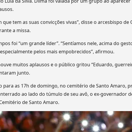
io Lula da Silva. Dilma foi vaiada por um grupo ao aparecer 
ausos.
ue tem as suas convicções vivas”, disse o arcesbispo de 
ante a missa.
pos foi “um grande líder”. “Sentíamos nele, acima do ges
 especialmente pelos mais empobrecidos”, afirmou.
houve muitos aplausos e o público gritou “Eduardo, guerreir
ntaram junto.
o para as 17h de domingo, no cemitério de Santo Amaro, p
á enterrado ao lado do túmulo de seu avô, o ex-governador
 Cemitério de Santo Amaro.