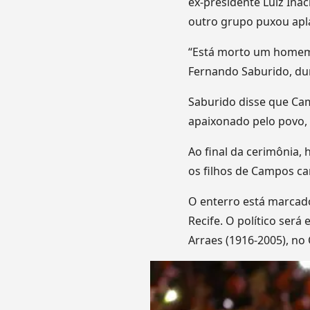
ex-presidente Luiz Inác
outro grupo puxou apl
“Está morto um homem q
Fernando Saburido, dur
Saburido disse que Cam
apaixonado pelo povo,
Ao final da cerimônia, 
os filhos de Campos ca
O enterro está marcad
Recife. O político ser
Arraes (1916-2005), no