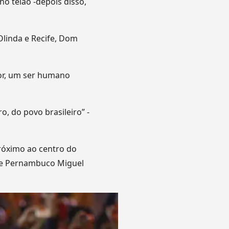
no telão -depois disso,
Olinda e Recife, Dom
tor, um ser humano
o, do povo brasileiro” -
róximo ao centro do
 de Pernambuco Miguel