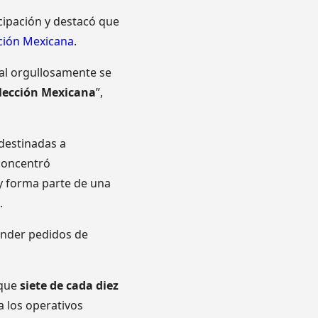
ipación y destacó que
ción Mexicana
.
ial orgullosamente se
elección Mexicana
”,
destinadas a
 concentró
y forma parte de una
.
tender pedidos de
 que
siete de cada diez
a los operativos