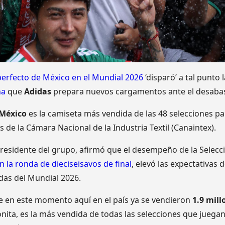
erfecto de México en el Mundial 2026
‘disparó’ a tal punto 
na
que
Adidas
prepara nuevos cargamentos ante el desabas
 México
es la camiseta más vendida de las 48 selecciones pa
de la Cámara Nacional de la Industria Textil (Canaintex).
residente del grupo, afirmó que el desempeño de la Selecc
 la ronda de dieciseisavos de final
, elevó las expectativas 
ndas del Mundial 2026.
e en este momento aquí en el país ya se vendieron
1.9 mill
nita, es la más vendida de todas las selecciones que juegan